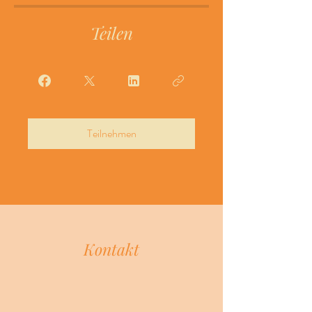
Teilen
Teilnehmen
Kontakt