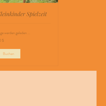
leinkinder Spielzeit
ge werden geladen ...
0 $
-
lar
Buchen